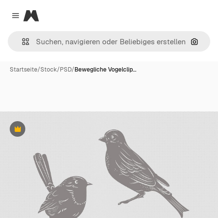
Magnific
Close menu
Nach B
Startseite
/
Stock
/
PSD
/
Bewegliche Vogelclip…
Premium