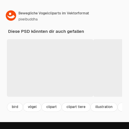
Bewegliche Vogelcliparts im Vektorformat
pixelbuddha
Diese PSD könnten dir auch gefallen
bird
vögel
clipart
clipart tiere
illustration
mus