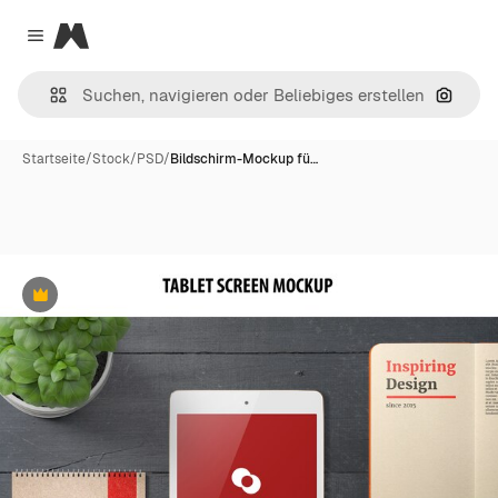
Magnific
Close menu
Nach B
Startseite
/
Stock
/
PSD
/
Bildschirm-Mockup fü…
Premium