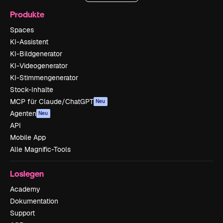
Produkte
Spaces
KI-Assistent
KI-Bildgenerator
KI-Videogenerator
KI-Stimmengenerator
Stock-Inhalte
MCP für Claude/ChatGPT
Neu
Agenten
Neu
API
Mobile App
Alle Magnific-Tools
Loslegen
Academy
Dokumentation
Support