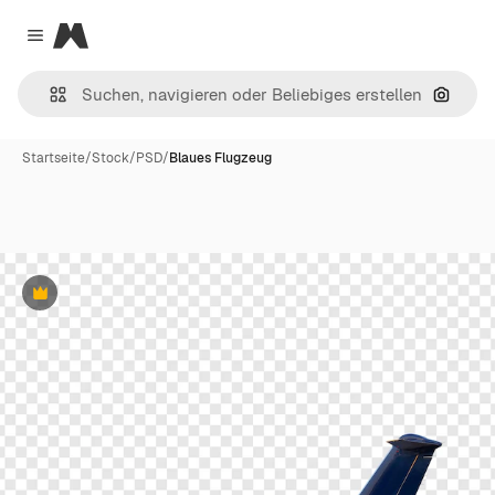
Magnific
Close menu
Nach B
Startseite
/
Stock
/
PSD
/
Blaues Flugzeug
Premium