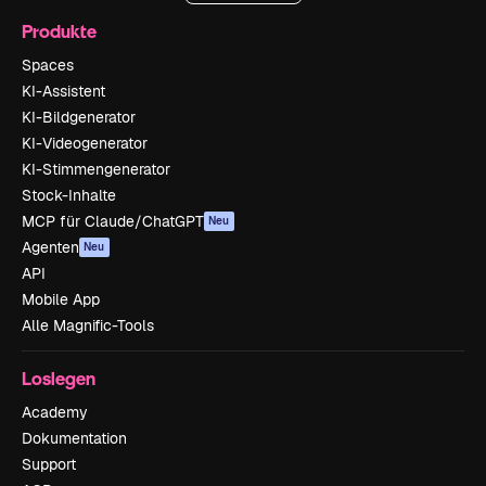
Produkte
Spaces
KI-Assistent
KI-Bildgenerator
KI-Videogenerator
KI-Stimmengenerator
Stock-Inhalte
MCP für Claude/ChatGPT
Neu
Agenten
Neu
API
Mobile App
Alle Magnific-Tools
Loslegen
Academy
Dokumentation
Support