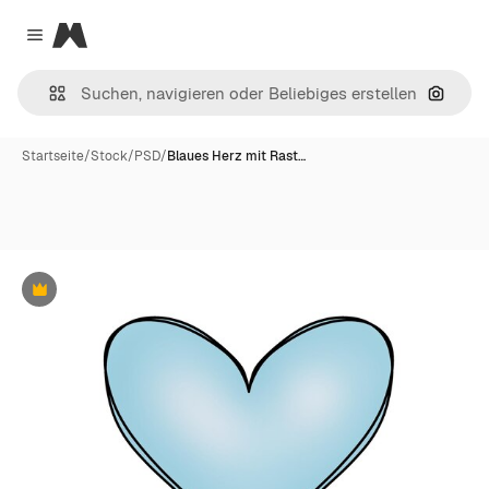
Magnific
Close menu
Nach B
Startseite
/
Stock
/
PSD
/
Blaues Herz mit Rast…
Premium