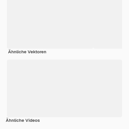
Ähnliche Vektoren
Ähnliche Videos
Premium
Premium