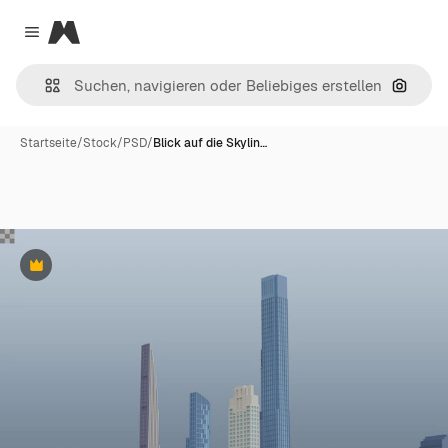
Magnific
Close menu
Nach B
Startseite
/
Stock
/
PSD
/
Blick auf die Skylin…
Premium