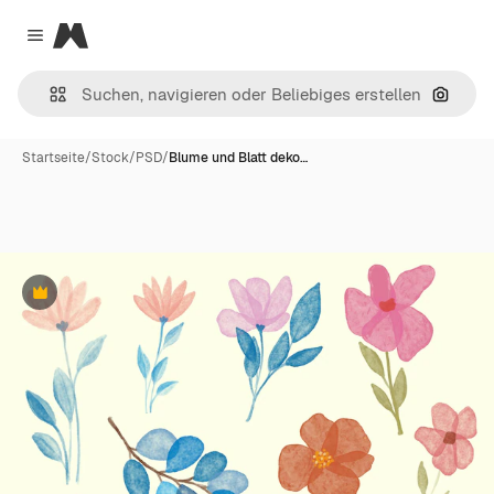
Magnific
Close menu
Nach B
Startseite
/
Stock
/
PSD
/
Blume und Blatt deko…
Premium