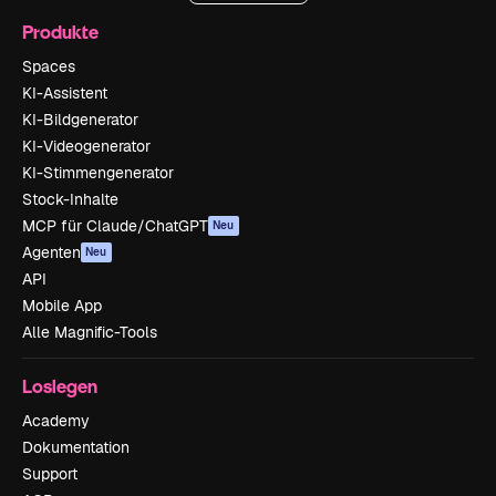
Produkte
Spaces
KI-Assistent
KI-Bildgenerator
KI-Videogenerator
KI-Stimmengenerator
Stock-Inhalte
MCP für Claude/ChatGPT
Neu
Agenten
Neu
API
Mobile App
Alle Magnific-Tools
Loslegen
Academy
Dokumentation
Support