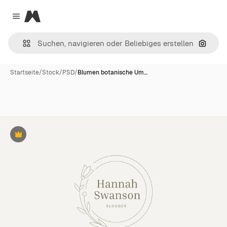
Magnific
Close menu
Nach B
Startseite
/
Stock
/
PSD
/
Blumen botanische Um…
Premium