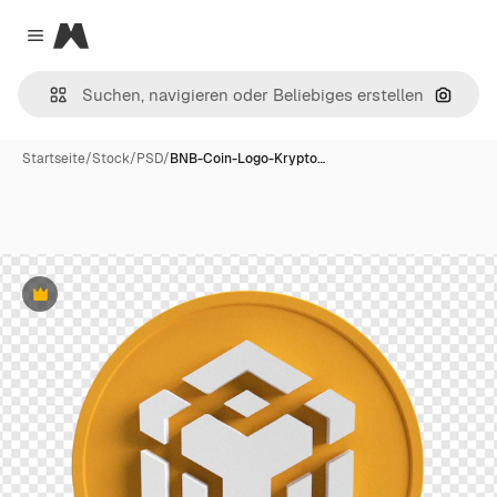
Magnific
Close menu
Nach B
Startseite
/
Stock
/
PSD
/
BNB-Coin-Logo-Krypto…
Premium