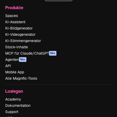
Produkte
Spaces
KI-Assistent
KI-Bildgenerator
KI-Videogenerator
KI-Stimmengenerator
Stock-Inhalte
MCP für Claude/ChatGPT
Neu
Agenten
Neu
API
Mobile App
Alle Magnific-Tools
Loslegen
Academy
Dokumentation
Support