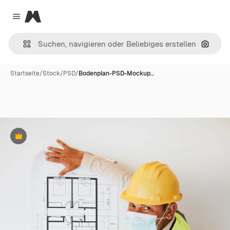
Magnific
Close menu
Nach B
Startseite
/
Stock
/
PSD
/
Bodenplan-PSD-Mockup…
Premium