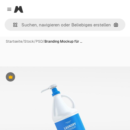
Magnific
Close menu
Nach B
Startseite
/
Stock
/
PSD
/
Branding Mockup für …
Premium