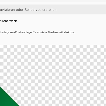
anische Wahle…
Brasilianische Wahlen Instagram-Postvorlage für soziale Medien mit elektronischem Wahlmaschinen-Mockup