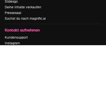
Slidesgo
Deine Inhalte verkaufen
Pressesaal
Suchst du nach magnific.ai
Kontakt aufnehmen
Kundensupport
Instagram
YouTube
LinkedIn
TikTok
Discord
X
Reddit
Copyright © 2010-
2026
Freepik Company S.L.U.
Alle Rechte vorbehalten
.