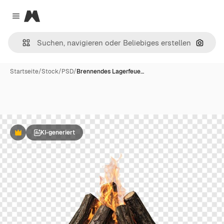
Magnific
Close menu
Nach B
Startseite
/
Stock
/
PSD
/
Brennendes Lagerfeue…
KI-generiert
Premium