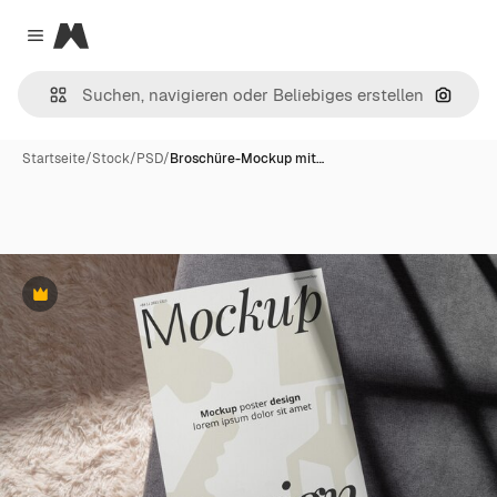
Magnific
Close menu
Nach B
Startseite
/
Stock
/
PSD
/
Broschüre-Mockup mit…
Premium