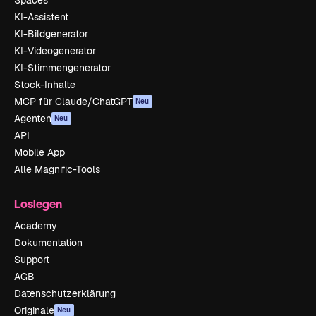
Spaces
KI-Assistent
KI-Bildgenerator
KI-Videogenerator
KI-Stimmengenerator
Stock-Inhalte
MCP für Claude/ChatGPT
Neu
Agenten
Neu
API
Mobile App
Alle Magnific-Tools
Loslegen
Academy
Dokumentation
Support
AGB
Datenschutzerklärung
Originale
Neu