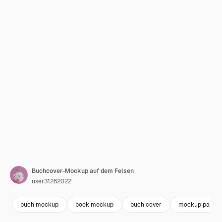
Buchcover-Mockup auf dem Felsen
user31282022
buch mockup
book mockup
buch cover
mockup paper