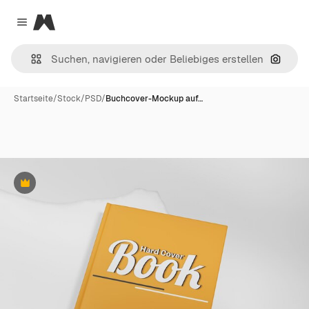
Magnific
Close menu
Nach B
Startseite
/
Stock
/
PSD
/
Buchcover-Mockup auf…
Premium