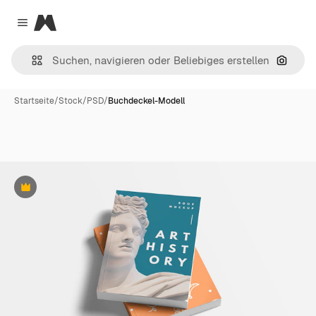
Magnific
Close menu
Nach B
Startseite
/
Stock
/
PSD
/
Buchdeckel-Modell
Premium