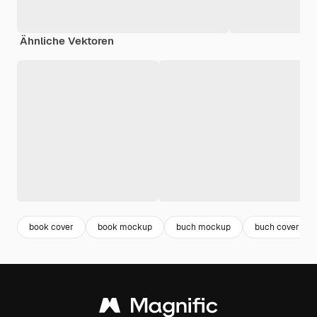
Ähnliche Vektoren
book cover
book mockup
buch mockup
buch cover