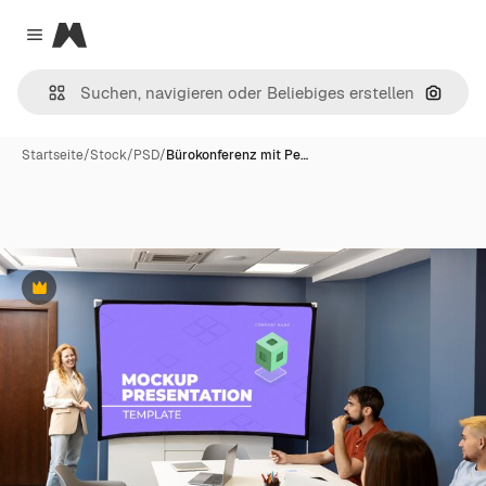
Magnific
Close menu
Nach B
Startseite
/
Stock
/
PSD
/
Bürokonferenz mit Pe…
Premium