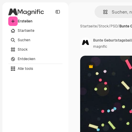
Erstellen
Startseite
/
Stock
/
PSD
/
Bunte 
Startseite
Suchen
Bunte Geburtstagsball
magnific
Stock
Entdecken
Alle tools
Premium