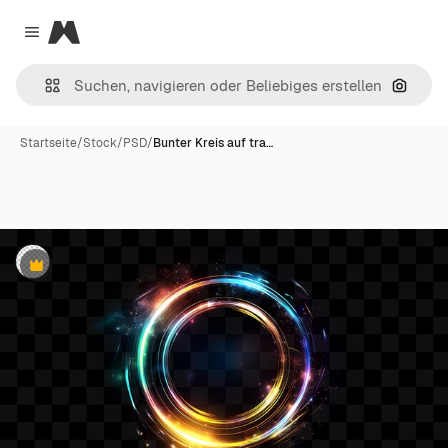
Magnific
Close menu
Nach B
Startseite
/
Stock
/
PSD
/
Bunter Kreis auf tra…
Premium