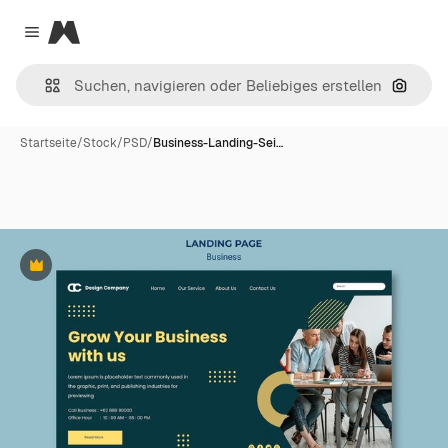
Magnific
Close menu
Nach B
Startseite
/
Stock
/
PSD
/
Business-Landing-Sei…
Premium