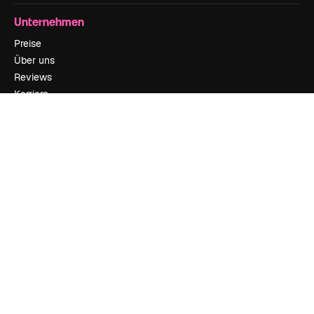
Unternehmen
Preise
Über uns
Reviews
Karriere
Suchtrends
Blog
Veranstaltungen
Slidesgo
Deine Inhalte verkaufen
Pressesaal
Suchst du nach magnific.ai
Kontakt aufnehmen
Kundensupport
Instagram
YouTube