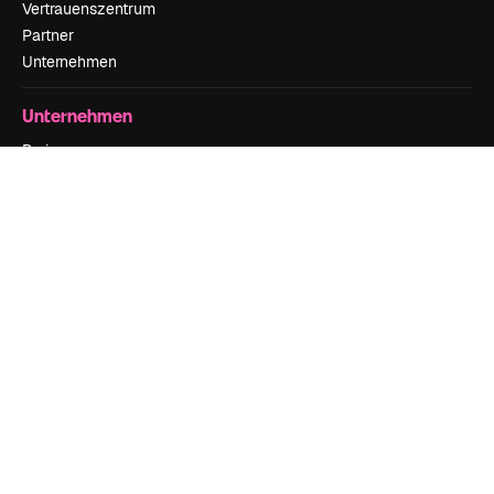
Vertrauenszentrum
Partner
Unternehmen
Unternehmen
Preise
Über uns
Reviews
Karriere
Suchtrends
Blog
Veranstaltungen
Slidesgo
Deine Inhalte verkaufen
Pressesaal
Suchst du nach magnific.ai
Kontakt aufnehmen