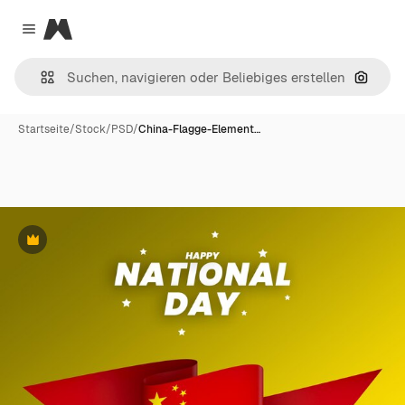
Magnific
Close menu
Nach B
Startseite
/
Stock
/
PSD
/
China-Flagge-Element…
Premium