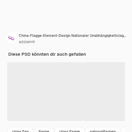
China-Flagge-Element-Design Nationaler Unabhängigkeitstag-Banner-Band psd
azizzainih
Diese PSD könnten dir auch gefallen
china flag
flagge
china flagge
nationalflaggen
chi