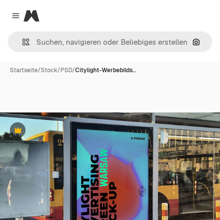
Magnific
Close menu
Nach B
Startseite
/
Stock
/
PSD
/
Citylight-Werbebilds…
Premium