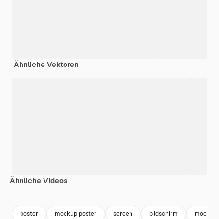
Ähnliche Vektoren
Ähnliche Videos
Premium
Premium
Premium
Premium
poster
mockup poster
screen
bildschirm
mockup