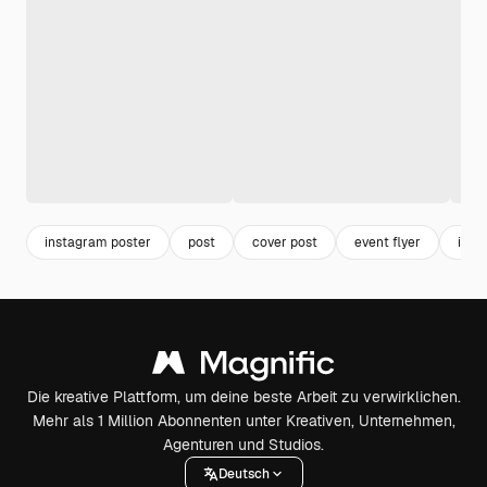
instagram poster
post
cover post
event flyer
inst
Die kreative Plattform, um deine beste Arbeit zu verwirklichen.
Mehr als 1 Million Abonnenten unter Kreativen, Unternehmen,
Agenturen und Studios.
Deutsch