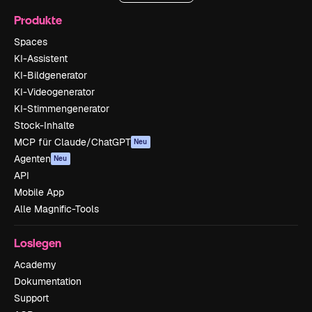
Produkte
Spaces
KI-Assistent
KI-Bildgenerator
KI-Videogenerator
KI-Stimmengenerator
Stock-Inhalte
MCP für Claude/ChatGPT
Neu
Agenten
Neu
API
Mobile App
Alle Magnific-Tools
Loslegen
Academy
Dokumentation
Support