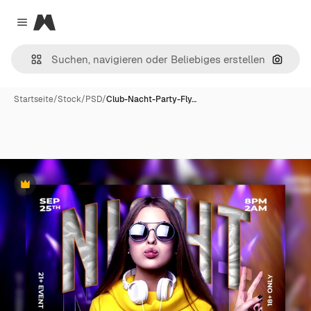
Magnific
Close menu
Nach B
Startseite
/
Stock
/
PSD
/
Club-Nacht-Party-Fly…
Premium