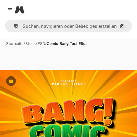
Magnific
Close menu
Nach B
Startseite
/
Stock
/
PSD
/
Comic-Bang-Text-Effe…
Premium