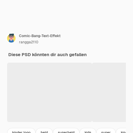
Comic-Bang-Text-Effekt
rangga2110
Diese PSD könnten dir auch gefallen
kinder logo
held
superheld
kids
super
kinder