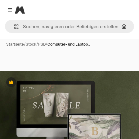
Magnific
Close menu
Nach B
Startseite
/
Stock
/
PSD
/
Computer- und Laptop…
Premium