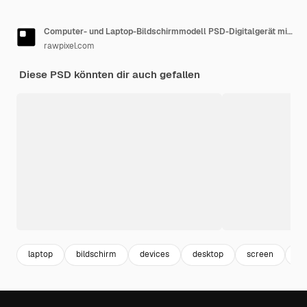
Computer- und Laptop-Bildschirmmodell PSD-Digitalgerät mit botanischer Tapete
rawpixel.com
Diese PSD könnten dir auch gefallen
laptop
bildschirm
devices
desktop
screen
co