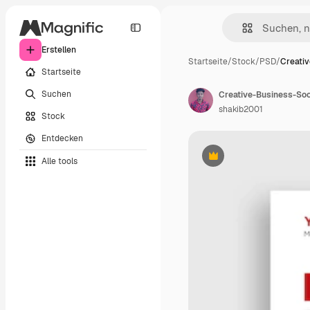
Erstellen
Startseite
/
Stock
/
PSD
/
Creati
Startseite
Suchen
Creative-Business-So
shakib2001
Stock
Entdecken
Alle tools
Premium