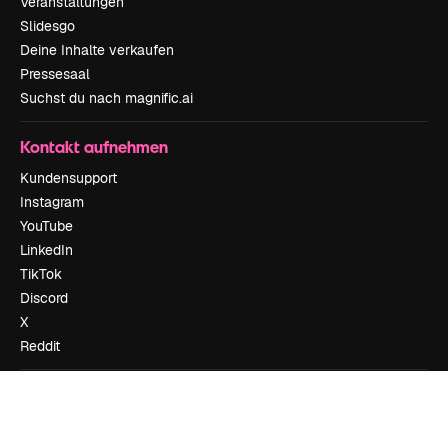
Veranstaltungen
Slidesgo
Deine Inhalte verkaufen
Pressesaal
Suchst du nach magnific.ai
Kontakt aufnehmen
Kundensupport
Instagram
YouTube
LinkedIn
TikTok
Discord
X
Reddit
Copyright © 2010-
2026
Freepik Company S.L.U.
Alle Rechte vorbehalten
.