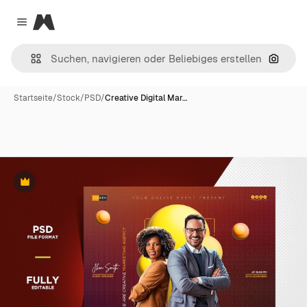
Magnific
Close menu
Nach B
Startseite
/
Stock
/
PSD
/
Creative Digital Mar…
Premium