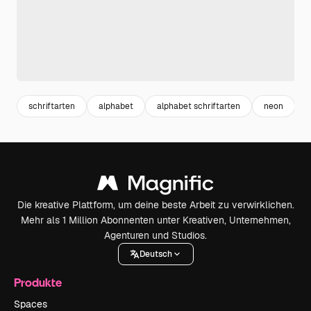
schriftarten
alphabet
alphabet schriftarten
neon
t
Die kreative Plattform, um deine beste Arbeit zu verwirklichen.
Mehr als 1 Million Abonnenten unter Kreativen, Unternehmen,
Agenturen und Studios.
Deutsch
Produkte
Spaces