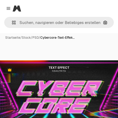
Magnific
Close menu
Nach B
Startseite
/
Stock
/
PSD
/
Cybercore-Text-Effek…
Premium