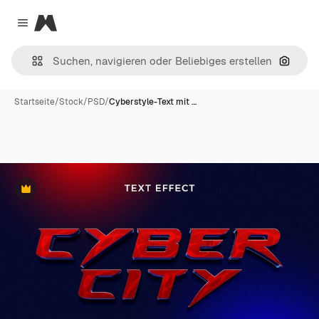
Magnific
Close menu
Nach B
Startseite
/
Stock
/
PSD
/
Cyberstyle-Text mit …
Premium