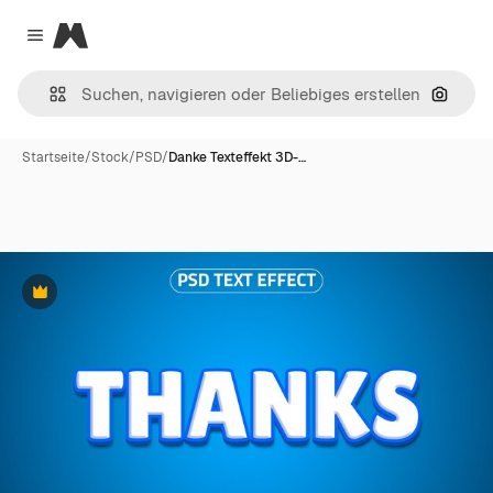
Magnific
Close menu
Nach B
Startseite
/
Stock
/
PSD
/
Danke Texteffekt 3D-…
Premium