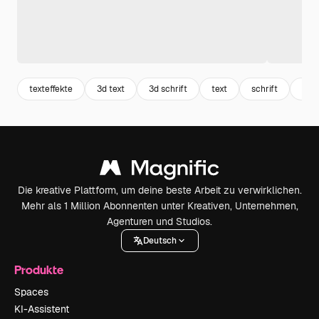
texteffekte
3d text
3d schrift
text
schrift
schr
Die kreative Plattform, um deine beste Arbeit zu verwirklichen.
Mehr als 1 Million Abonnenten unter Kreativen, Unternehmen,
Agenturen und Studios.
Deutsch
Produkte
Spaces
KI-Assistent