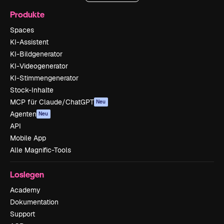
Produkte
Spaces
KI-Assistent
KI-Bildgenerator
KI-Videogenerator
KI-Stimmengenerator
Stock-Inhalte
MCP für Claude/ChatGPT
Neu
Agenten
Neu
API
Mobile App
Alle Magnific-Tools
Loslegen
Academy
Dokumentation
Support