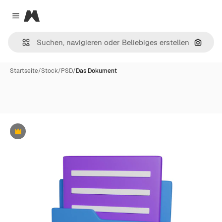
Magnific
Close menu
Nach B
Startseite
/
Stock
/
PSD
/
Das Dokument
Premium