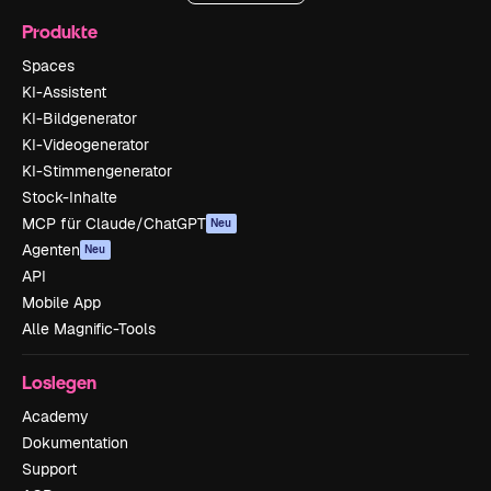
Produkte
Spaces
KI-Assistent
KI-Bildgenerator
KI-Videogenerator
KI-Stimmengenerator
Stock-Inhalte
MCP für Claude/ChatGPT
Neu
Agenten
Neu
API
Mobile App
Alle Magnific-Tools
Loslegen
Academy
Dokumentation
Support