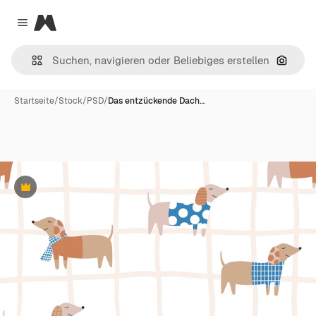
Magnific
Close menu
Nach B
Startseite
/
Stock
/
PSD
/
Das entzückende Dach…
Premium