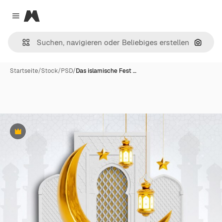
Magnific
Close menu
Nach B
Startseite
/
Stock
/
PSD
/
Das islamische Fest …
Premium