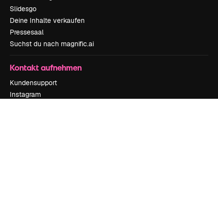
Slidesgo
Deine Inhalte verkaufen
Pressesaal
Suchst du nach magnific.ai
Kontakt aufnehmen
Kundensupport
Instagram
YouTube
LinkedIn
TikTok
Discord
X
Reddit
Copyright © 2010-
2026
Freepik Company S.L.U.
Alle Rechte vorbehalten
.