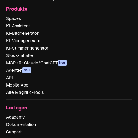
Produkte
Spaces
KI-Assistent
KI-Bildgenerator
KI-Videogenerator
KI-Stimmengenerator
Stock-Inhalte
MCP für Claude/ChatGPT
Neu
Agenten
Neu
API
Mobile App
Alle Magnific-Tools
Loslegen
Academy
Dokumentation
Support