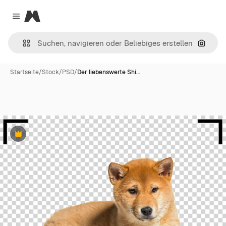
Magnific
Close menu
Nach B
Startseite
/
Stock
/
PSD
/
Der liebenswerte Shi…
Premium