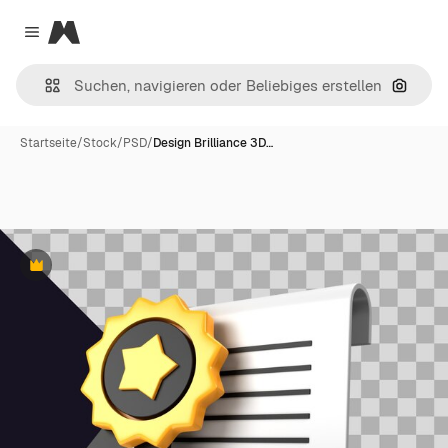
Magnific
Close menu
Nach B
Startseite
/
Stock
/
PSD
/
Design Brilliance 3D…
Premium