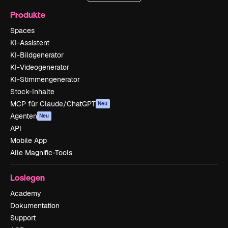
Produkte
Spaces
KI-Assistent
KI-Bildgenerator
KI-Videogenerator
KI-Stimmengenerator
Stock-Inhalte
MCP für Claude/ChatGPT
Neu
Agenten
Neu
API
Mobile App
Alle Magnific-Tools
Loslegen
Academy
Dokumentation
Support