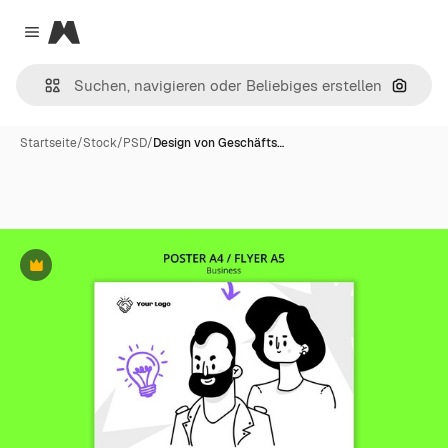
Magnific
Close menu
Nach B
Startseite
/
Stock
/
PSD
/
Design von Geschäfts…
Premium