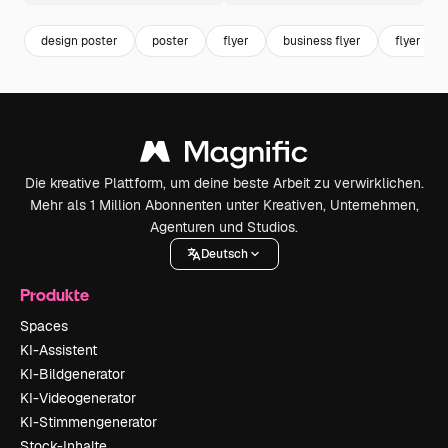
design poster
poster
flyer
business flyer
flyer tem
Die kreative Plattform, um deine beste Arbeit zu verwirklichen.
Mehr als 1 Million Abonnenten unter Kreativen, Unternehmen,
Agenturen und Studios.
Deutsch
Produkte
Spaces
KI-Assistent
KI-Bildgenerator
KI-Videogenerator
KI-Stimmengenerator
Stock-Inhalte