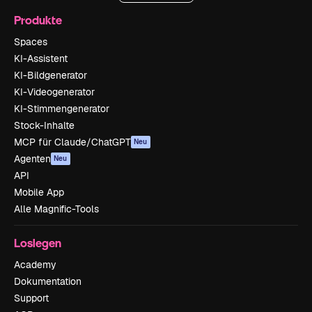
Produkte
Spaces
KI-Assistent
KI-Bildgenerator
KI-Videogenerator
KI-Stimmengenerator
Stock-Inhalte
MCP für Claude/ChatGPT
Neu
Agenten
Neu
API
Mobile App
Alle Magnific-Tools
Loslegen
Academy
Dokumentation
Support