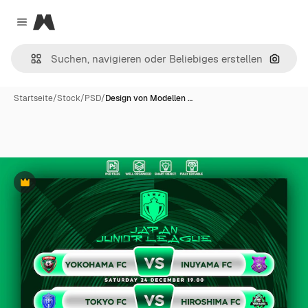
Magnific
Close menu
Nach B
Startseite
/
Stock
/
PSD
/
Design von Modellen …
Premium