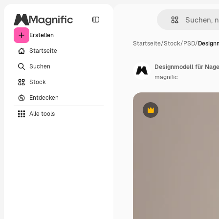
Erstellen
Startseite
/
Stock
/
PSD
/
Designm
Startseite
Suchen
Designmodell für Nag
magnific
Stock
Entdecken
Alle tools
Premium