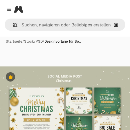
Magnific
Close menu
Nach B
Startseite
/
Stock
/
PSD
/
Designvorlage für So…
Premium