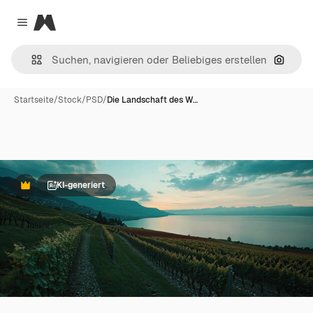
Magnific
Close menu
Nach B
Startseite
/
Stock
/
PSD
/
Die Landschaft des W…
KI-generiert
Premium