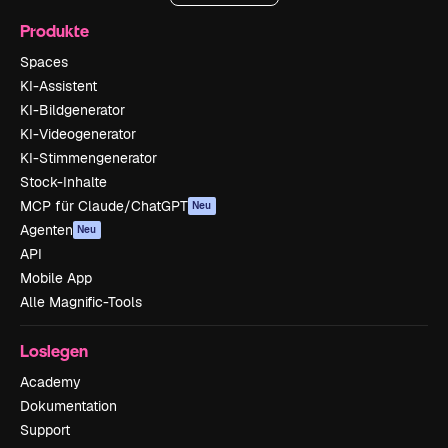
Produkte
Spaces
KI-Assistent
KI-Bildgenerator
KI-Videogenerator
KI-Stimmengenerator
Stock-Inhalte
MCP für Claude/ChatGPT
Neu
Agenten
Neu
API
Mobile App
Alle Magnific-Tools
Loslegen
Academy
Dokumentation
Support