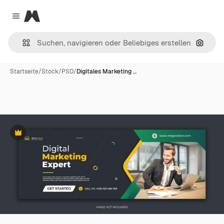
Magnific
Close menu
Nach B
Startseite
/
Stock
/
PSD
/
Digitales Marketing …
Premium