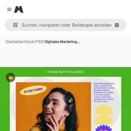
Magnific
Close menu
Nach B
Startseite
/
Stock
/
PSD
/
Digitales Marketing …
Premium