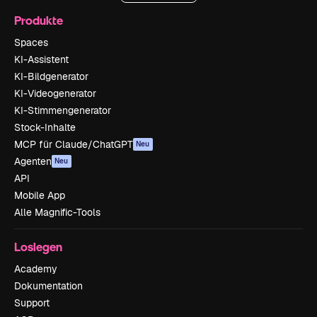
Produkte
Spaces
KI-Assistent
KI-Bildgenerator
KI-Videogenerator
KI-Stimmengenerator
Stock-Inhalte
MCP für Claude/ChatGPT
Neu
Agenten
Neu
API
Mobile App
Alle Magnific-Tools
Loslegen
Academy
Dokumentation
Support