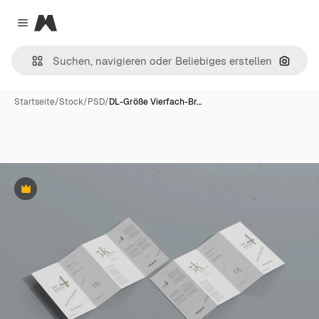
Magnific
Close menu
Nach B
Startseite
/
Stock
/
PSD
/
DL-Größe Vierfach-Br…
Premium