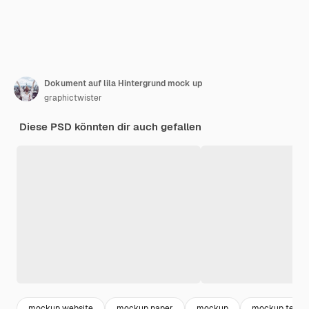
Dokument auf lila Hintergrund mock up
graphictwister
Diese PSD könnten dir auch gefallen
mockup website
mockup paper
mockup
mockup templ