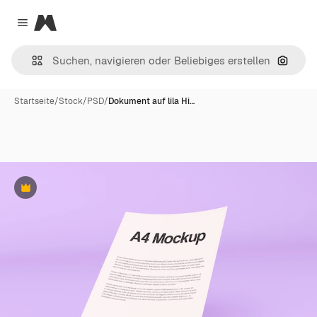
Magnific
Close menu
Nach B
Startseite
/
Stock
/
PSD
/
Dokument auf lila Hi…
Premium