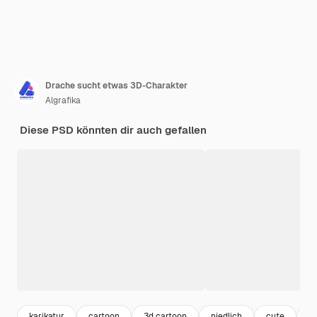
Drache sucht etwas 3D-Charakter
Algrafika
Diese PSD könnten dir auch gefallen
karikatur
cartoon
3d cartoon
niedlich
cute
f