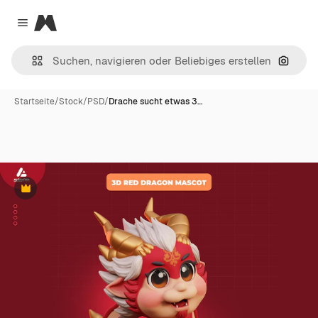
Magnific
Close menu
Nach B
Startseite
/
Stock
/
PSD
/
Drache sucht etwas 3…
Premium