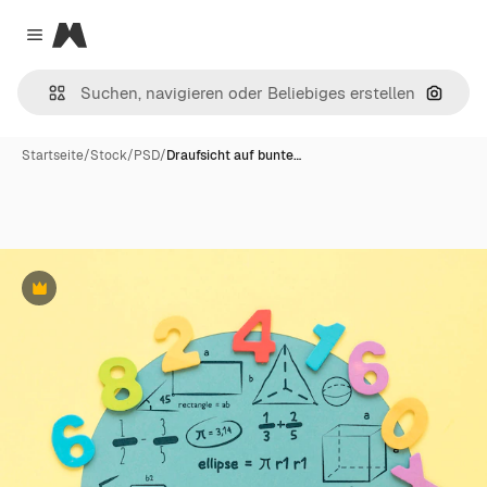
Magnific
Close menu
Nach B
Startseite
/
Stock
/
PSD
/
Draufsicht auf bunte…
Premium