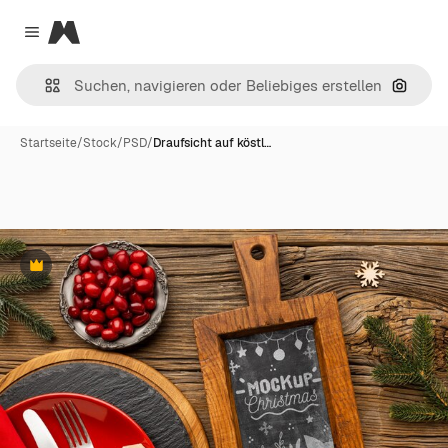
Magnific
Close menu
Nach B
Startseite
/
Stock
/
PSD
/
Draufsicht auf köstl…
Premium