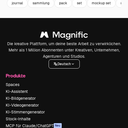
journal
sammlung
pack
set
mockup set
moc
Die kreative Plattform, um deine beste Arbeit zu verwirklichen.
Mehr als 1 Million Abonnenten unter Kreativen, Unternehmen,
Agenturen und Studios.
Deutsch
Produkte
Spaces
KI-Assistent
KI-Bildgenerator
KI-Videogenerator
KI-Stimmengenerator
Stock-Inhalte
MCP für Claude/ChatGPT
Neu