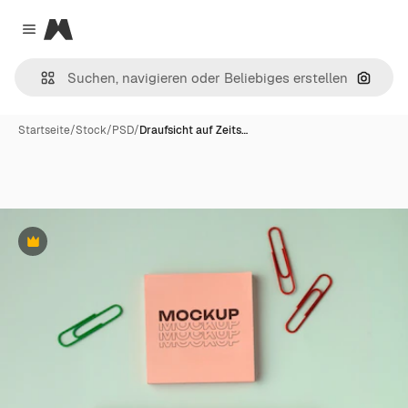
Magnific
Close menu
Nach B
Startseite
/
Stock
/
PSD
/
Draufsicht auf Zeits…
Premium