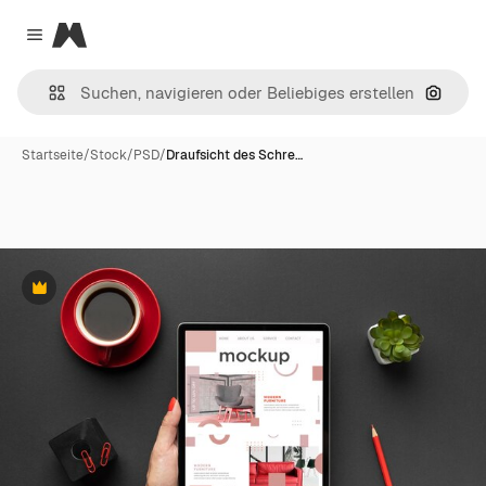
Magnific
Close menu
Nach B
Startseite
/
Stock
/
PSD
/
Draufsicht des Schre…
Premium